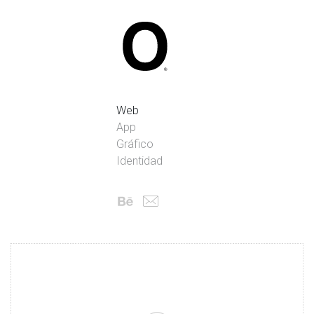
Pablo Oria Dise
Web
App
Gráfico
Identidad