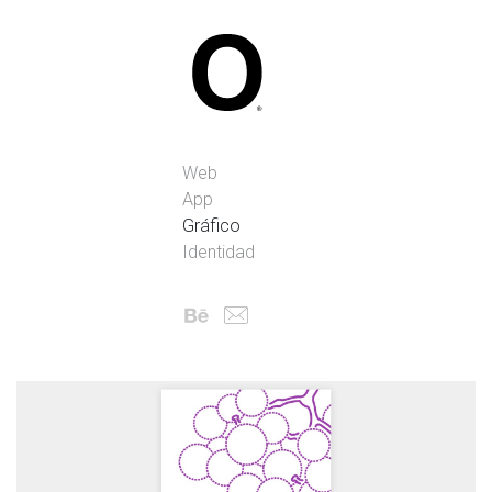
Pablo Oria Dise
Web
App
Gráfico
Identidad